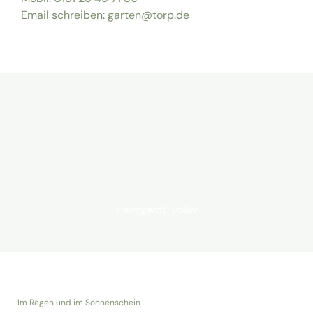
Email schreiben: garten@torp.de
Feines Sommerwetter, feine Sonnenterrasse,
feiner Cocktail, feine Menschen, feines Gefühl.
Harmgardt, Volker
Im Regen und im Sonnenschein